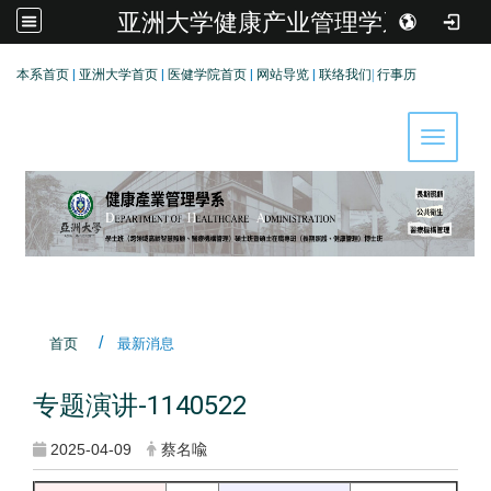
亚洲大学健康产业管理学系
:::
本系首页
|
亚洲大学首页
|
医健学院首页
|
网站导览
|
联络我们
|
行事历
Toggle 
首页
最新消息
专题演讲-1140522
2025-04-09
蔡名喩