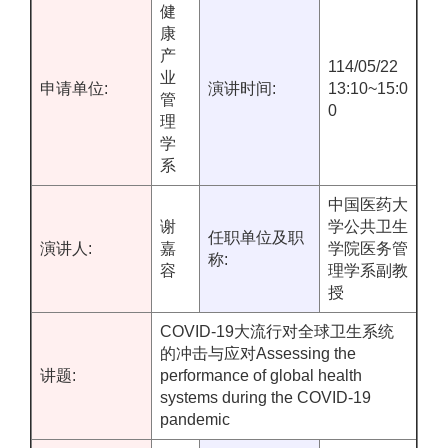
健
康
产
114/05/22
业
申请单位:
演讲时间:
13:10~15:0
管
0
理
学
系
中国医药大
谢
学公共卫生
任职单位及职
演讲人:
嘉
学院医务管
称:
容
理学系副教
授
COVID-19大流行对全球卫生系统
的冲击与应对Assessing the
讲题:
performance of global health
systems during the COVID-19
pandemic