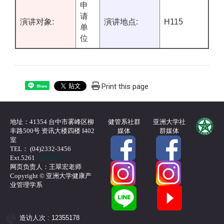
申
请
演讲对象:
演讲地点:
H115
单
位
Print this page
Share
地址：41354 台中市雾峰区柳
健管系社群
亚洲大学社
丰路500号 资讯大楼四楼 I402
媒体
群媒体
室
TEL： (04)2332-3456
Ext.5261
联络我们
网页负责人：王翠宏老师
Copyright © 亚洲大学健康产
业管理学系
造访人次 : 12355178