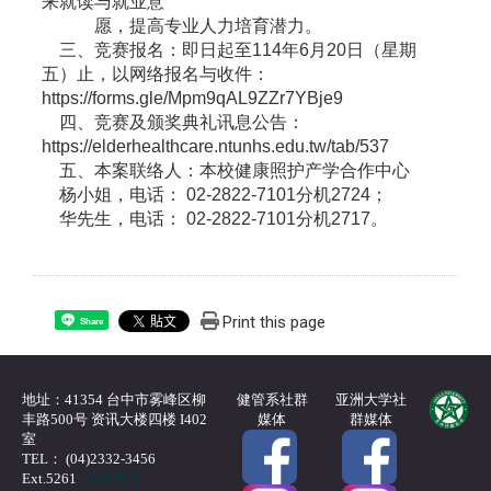
来就读与就业意
愿，提高专业人力培育潜力。
三、竞赛报名：即日起至114年6月20日（星期
五）止，以网络报名与收件：
https://forms.gle/Mpm9qAL9ZZr7YBje9
四、竞赛及颁奖典礼讯息公告：
https://elderhealthcare.ntunhs.edu.tw/tab/537
五、本案联络人：本校健康照护产学合作中心
杨小姐，电话： 02-2822-7101分机2724；
华先生，电话： 02-2822-7101分机2717。
Print this page
Share
地址：41354 台中市雾峰区柳
健管系社群
亚洲大学社
丰路500号 资讯大楼四楼 I402
媒体
群媒体
室
TEL： (04)2332-3456
Ext.5261
联络我们