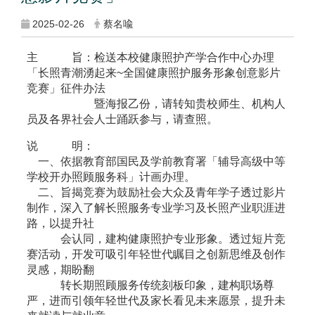
2025-02-26
蔡名喩
主 旨：检送本校健康照护产学合作中心办理
「长照青潮湧起来~全国健康照护服务形象创意影片
竞赛」征件办法
暨海报乙份，请转知贵校师生、机构人
员及各界社会人士踊跃参与，请查照。
说 明：
一、依据教育部国民及学前教育署「辅导高级中等
学校开办照顾服务科」计画办理。
二、旨揭竞赛为鼓励社会大众及青年学子透过影片
制作，深入了解长照服务专业学习及长照产业职涯进
路，以提升社
会认同，建构健康照护专业形象。透过短片竞
赛活动，开发可吸引年轻世代瞩目之创新思维及创作
灵感，期盼翻
转长期照顾服务传统刻板印象，建构职场尊
严，进而引领年轻世代及家长看见未来愿景，提升未