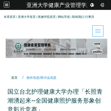
亚洲大学健康产业管理学系
:::
本系首页
|
亚洲大学首页
|
医健学院首页
|
网站导览
|
联络我们
|
行事历
Toggle 
首页
校外讯息/研讨会讯息
国立台北护理健康大学办理「长照青
潮湧起来~全国健康照护服务形象创
意影片竞赛」