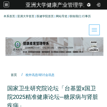
亚洲大学健康产业管理学系
:::
本系首页
|
亚洲大学首页
|
医健学院首页
|
网站导览
|
联络我们
|
行事历
Toggle 
首页
校外讯息/研讨会讯息
国家卫生研究院论坛「台基盟x国卫
院2025精准健康论坛─糖尿病与肾脏
疾病」