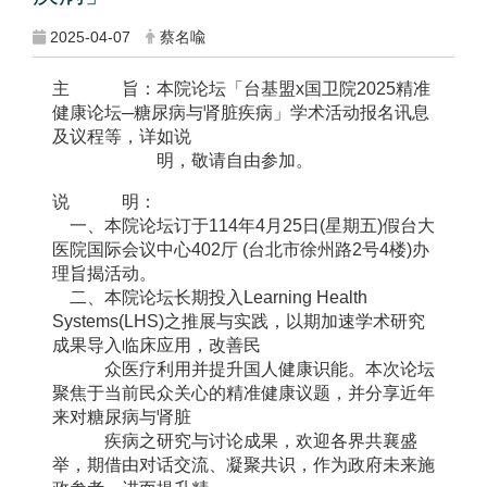
2025-04-07
蔡名喩
主 旨：本院论坛「台基盟x国卫院2025精准
健康论坛─糖尿病与肾脏疾病」学术活动报名讯息
及议程等，详如说
明，敬请自由参加。
说 明：
一、本院论坛订于114年4月25日(星期五)假台大
医院国际会议中心402厅 (台北市徐州路2号4楼)办
理旨揭活动。
二、本院论坛长期投入Learning Health
Systems(LHS)之推展与实践，以期加速学术研究
成果导入临床应用，改善民
众医疗利用并提升国人健康识能。本次论坛
聚焦于当前民众关心的精准健康议题，并分享近年
来对糖尿病与肾脏
疾病之研究与讨论成果，欢迎各界共襄盛
举，期借由对话交流、凝聚共识，作为政府未来施