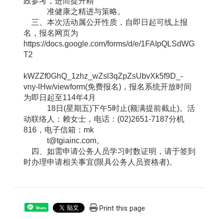
政参考，进而提升精
准健康之精进与策略。
三、本次活动属公开性质，自即日起可线上报
名，报名网页为
https://docs.google.com/forms/d/e/1FAIpQLSdWG
T2
kWZZf0GhQ_1zhz_wZsl3qZpZsUbvXk5f9D_-
vny-lHw/viewform(免费报名)，报名系统开放时间
为即日起至114年4月
18日(星期五)下午5时止(额满提前截止)。活
动联络人：赖女士，电话：(02)2651-7187分机
816，电子信箱：mk
t@tgiainc.com。
四、如需申请公务人员学习时数证明，请于签到
时办理申请相关事宜(限具公务人员资格者)。
Print this page
Share