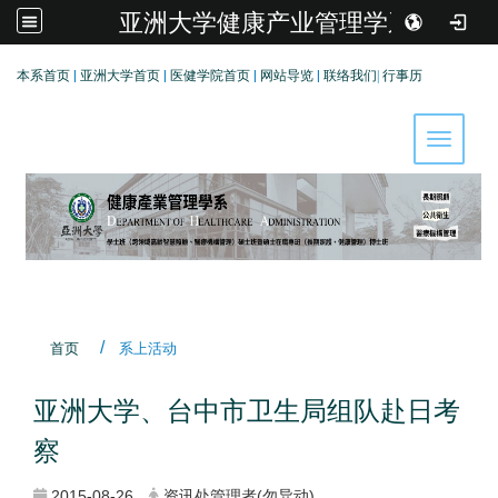
亚洲大学健康产业管理学系
:::
本系首页
|
亚洲大学首页
|
医健学院首页
|
网站导览
|
联络我们
|
行事历
Toggle 
首页
系上活动
亚洲大学、台中市卫生局组队赴日考
察
2015-08-26
资讯处管理者(勿异动)