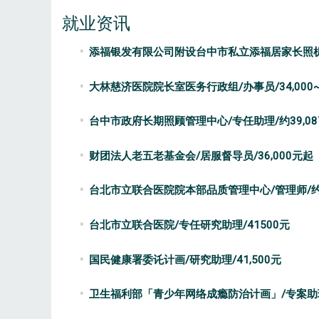
就业资讯
添福银发有限公司附设台中市私立添福居家长照机构/居
大林慈济医院院长室医务行政组/办事员/34,000~3
台中市政府长期照顾管理中心/专任助理/约39,08
财团法人老五老基金会/居服督导员/36,000元起
台北市立联合医院院本部品质管理中心/管理师/约4
台北市立联合医院/专任研究助理/41500元
国民健康署委讬计画/研究助理/41,500元
卫生福利部「青少年网络成瘾防治计画」/专案助