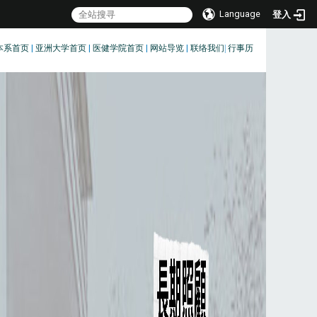
Language
登入
本系首页
|
亚洲大学首页
|
医健学院首页
|
网站导览
|
联络我们
|
行事历
:::