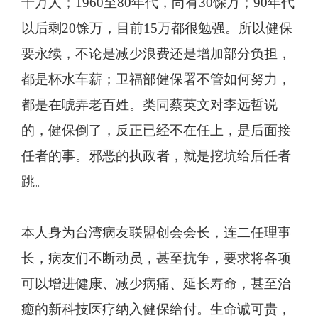
十万人；1960至80年代，尚有30馀万；90年代
以后剩20馀万，目前15万都很勉强。所以健保
要永续，不论是减少浪费还是增加部分负担，
都是杯水车薪；卫福部健保署不管如何努力，
都是在唬弄老百姓。类同蔡英文对李远哲说
的，健保倒了，反正已经不在任上，是后面接
任者的事。邪恶的执政者，就是挖坑给后任者
跳。
本人身为台湾病友联盟创会会长，连二任理事
长，病友们不断动员，甚至抗争，要求将各项
可以增进健康、减少病痛、延长寿命，甚至治
癒的新科技医疗纳入健保给付。生命诚可贵，