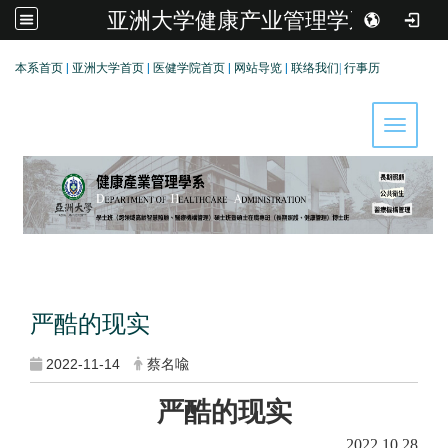
亚洲大学健康产业管理学系
:::
本系首页
|
亚洲大学首页
|
医健学院首页
|
网站导览
|
联络我们
|
行事历
Toggle 
严酷的现实
2022-11-14
蔡名喩
严酷的现实
2022.10.28