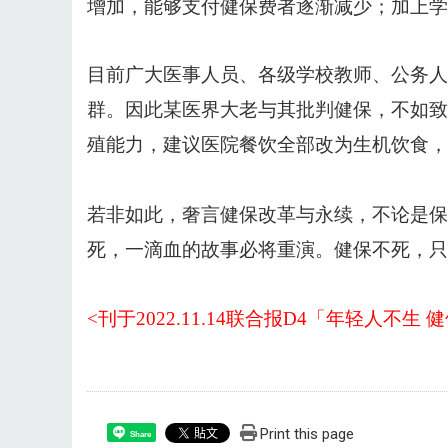
增加，能够支付健保费者逐渐减少；加上学
目前广大医事人员、各级学校教师、公务人
群。因此某医界大老与其批判健保，不如致
殖能力，建议医院餐饮全部改为生机饮食，
若非如此，奢言健保改革与永续，不论是保
死，一滴血的故事必将重演。健保不死，只
<刊于2022.11.14联合报D4「年轻人不生
Print this page
Share