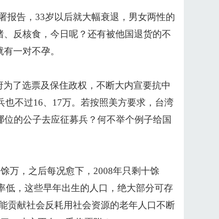
署报告，33岁以后就大幅衰退，男女两性的
猪、反核食，今日呢？还有被他国退货的不
就有一对不孕。
政府为了选票及保住政权，不断大内宣要抗中
兵也不过16、17万。若按照美方要求，台湾
哪位的公子去应征募兵？何不举个例子给国
20馀万，之后每况愈下，2008年只剩十馀
亡率低，这些早年出生的人口，绝大部分可存
不能贡献社会反耗用社会资源的老年人口不断