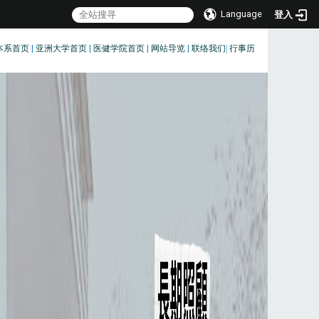
Language
登入
本系首页
|
亚洲大学首页
|
医健学院首页
|
网站导览
|
联络我们
|
行事历
:::