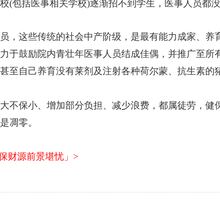
校(包括医事相关学校)逐渐招不到学生，医事人员都
员，这些传统的社会中产阶级，是最有能力成家、养
力于鼓励院内青壮年医事人员结成佳偶，并推广至所
甚至自己养育没有莱剂及注射各种荷尔蒙、抗生素的
大不保小、增加部分负担、减少浪费，都属徒劳，健
是凋零。
 健保财源前景堪忧」>