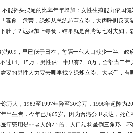
，不能摇头摆尾的比率年年增加；女性生殖能力依国健
「毒食」危害，绿蛆从总统起至立委，大声呼叫反莱
下肚了？迟婚加上毒食，结果就是台湾每七对夫妇，
数)为0.9，早已低于日本，每隔一代人口减少一半。
过14、15万，男性佔一半只有7、8万，全部当二年
业需要的男性人力要去哪里找？绿蛆立委、大老们，有
馀万人，1983至1997年降至30馀万，1998年起降为
57年出生者，今年已届65岁。因为台湾公卫发达，死
年医疗费用是非老人的2.5倍。人口结构呈倒三角形，