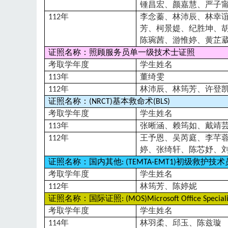
锺昌宏、颜嘉慧、严子
年
李念蓁、林沛辰、林幸
112
芳、柯景媞、纪胜坤、
陈琬茜、游惟婷、黄芷
证照名称：照顾服务员单一级技术士证照
考取学年度
学生姓名
年
董绮雯
113
年
林沛辰、林筠芳、许登
112
证照名称：
基本救命术
(NRCT)
(BLS)
考取学年度
学生姓名
年
张晰涵、赖筠如、戴靖
113
年
王予恩、吴芮庭、李芊
112
婷、张绮轩、陈芯妤、
证照名称：国内其他
初级救护技术
: (TEMTA-EMT1)
考取学年度
学生姓名
年
林筠芳、陈婷妮
112
证照名称：国际证照
: (MOS)Microsoft Office Speciali
考取学年度
学生姓名
年
林羽柔、邱玉、陈兹璇
114