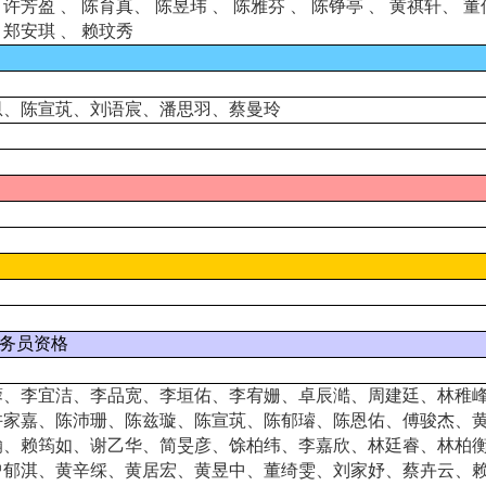
、许芳盈
、
陈育真、
陈昱玮
、
陈雅芬
、
陈铮亭
、
黄祺轩、
董
郑安琪
、
赖玟秀
恩、陈宣茿、刘语宸、潘思羽、蔡曼玲
务员资格
蓉、李宜洁、李品宽、李垣佑、李宥姗、卓辰澔、周建廷、林稚
许家嘉、陈沛珊、陈兹璇、陈宣茿、陈郁璿、陈恩佑、傅骏杰、
瀚、赖筠如、谢乙华、简旻彦、馀柏纬、李嘉欣、林廷睿、林柏
曾郁淇、黄辛䌽、黄居宏、黄昱中、董绮雯、刘家妤、蔡卉云、