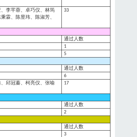
萱、李芊蓉、卓巧仪、林筠
33
陈秉霖、陈昱玮、陈淑芳、
通过人数
1
5
通过人数
6
榛、邱冠蓁、柯亮仪、张喻
17
通过人数
2
通过人数
3