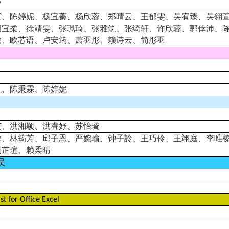
甯
谊、陈婷妮、杨宜蓁、杨欣蓉、郑晴云、王郁雯、吴宥臻、吴翎
胡宜柔、徐靖雯、张珮琦、张雅筑、张绮轩、许欣蓉、郭倖沛、
葳、欧芯语、卢安筠、萧羽彤、赖诗云、简彤羽
凯、陈秉霖、陈婷妮
芸、洪湘颖、洪睿妤、苏怡璇
蓉、林筠芳、邱子恩、严婉瑜、钟子詅、王巧伶、王翊庭、李唯
刘芷瑄、赖柔晴
员
st for Office Excel