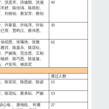
贺、洪思齐、洪健朗、洪湘
40
陈芊妤、陈佳瑀、陈雨彤、
言、刘裕铂、蔡宜芳、蔡怡
伃、许家嘉、许祐淳、许祐
30
詹已萱、贾昀沄、蔡沛恩、
、徐绍恩、张珮琦、张雅
62
陈雅芬、陈嘉乐、陈谊纭、
羽、严婉瑜、范念恩、王柏
张喻婷、陈巧恩、陈兹璇、
涵、卢安筠、锺昌宏
通过人数
汝、陈宣茿、陈恩妮、陈谚
21
安、陈谊纭、蔡承耘、严婉
13
胡心瑜
、
唐翊纹、
时雁
27