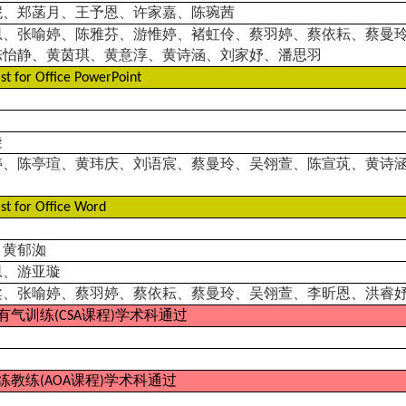
妮、郑菡月、王予恩、许家嘉、陈琬茜
恩、张喻婷、陈雅芬、游惟婷、褚虹伶、蔡羽婷、蔡依耘、蔡曼
陈怡静、黄茵琪、黄意淳、黄诗涵、刘家妤、潘思羽
st for Office PowerPoint
璇
婷、陈亭瑄、黄玮庆、刘语宸、蔡曼玲、吴翎萱、陈宣茿、黄诗
st for Office Word
、黄郁洳
恩、游亚璇
柔、张喻婷、蔡羽婷、蔡依耘、蔡曼玲、吴翎萱、李昕恩、洪睿
有气训练
课程
学术科通过
(CSA
)
练教练
课程
学术科通过
(AOA
)