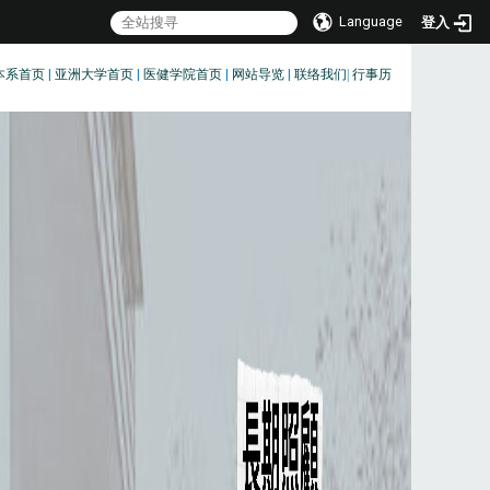
Language
登入
本系首页
|
亚洲大学首页
|
医健学院首页
|
网站导览
|
联络我们
|
行事历
:::