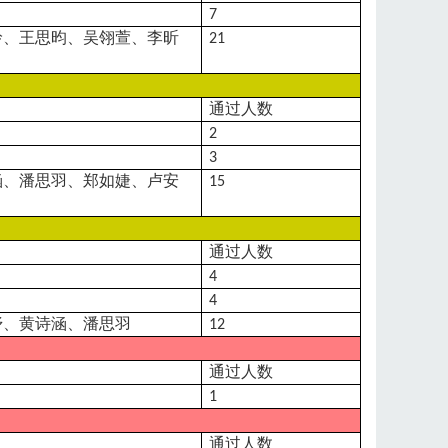
7
玲、王思昀、吴翎萱、李昕
21
通过人数
2
3
涵、潘思羽、郑如婕、卢安
15
通过人数
4
4
妤、黄诗涵、潘思羽
12
通过人数
1
通过人数