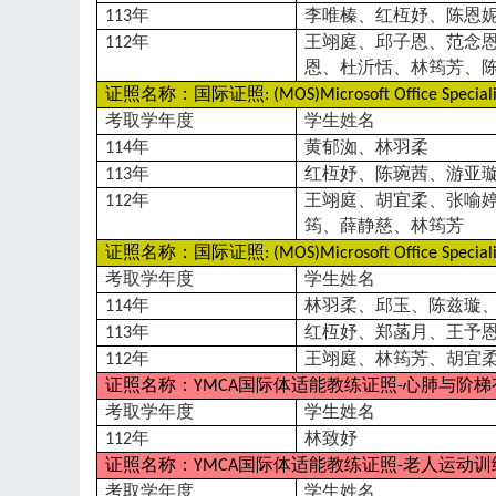
年
李唯榛、红枑妤、陈恩
113
年
王翊庭、邱子恩、范念
112
恩、杜沂恬、林筠芳、
证照名称：国际证照
: (MOS)Microsoft Office Speciali
考取学年度
学生姓名
年
黄郁洳、林羽柔
114
年
红枑妤、陈琬茜、游亚
113
年
王翊庭、胡宜柔、张喻
112
筠、薛静慈、林筠芳
证照名称：国际证照
: (MOS)Microsoft Office Speciali
考取学年度
学生姓名
年
林羽柔、邱玉、陈兹璇
114
年
红枑妤、郑菡月、王予
113
年
王翊庭、林筠芳、胡宜
112
证照名称：
国际体适能教练证照
心肺与阶梯
YMCA
-
考取学年度
学生姓名
年
林致妤
112
证照名称：
国际体适能教练证照
老人运动训
YMCA
-
考取学年度
学生姓名