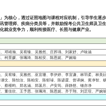
」为核心，透过证照地图与课程对应机制，引导学生逐
讯管理师、疾病分类员等，并鼓励报考公共卫生师及卫
化就业竞争力，顺利衔接医疗、长照与健康产业。
廷、邓靖瀚、吴宥臻、吴雅然、庄荞瑀、刘家妤、卢咏涵
恩、柯景媛、张珮琦、陈柏安、陈恩妮、严婉瑜
纶、吴宥臻、吴雅然、巫宜珊、李伊婷、李宜谦、林羽柔、林美
许瀞文、陈怡汝、陈柏安、陈郁璿、陈谚霆、曾译娴、黄净智、
玲、蔡槿昀、郑名涵、郑菡月、卢安筠、薛静慈、锺亦净
瑄、董佳欣、王予恩、张珮琦、陈恩妮、齐于翔、刘芷瑄、严婉