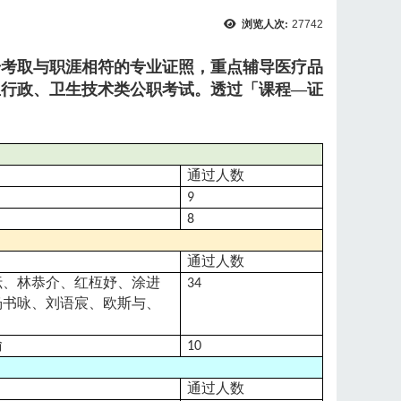
浏览人次:
27742
步考取与职涯相符的专业证照，重点辅导医疗品
生行政、卫生技术类公职考试。透过「课程—证
通过人数
9
8
通过人数
妘、林恭介、红枑妤、涂进
34
杨书咏、刘语宸、欧斯与、
瑜
10
通过人数