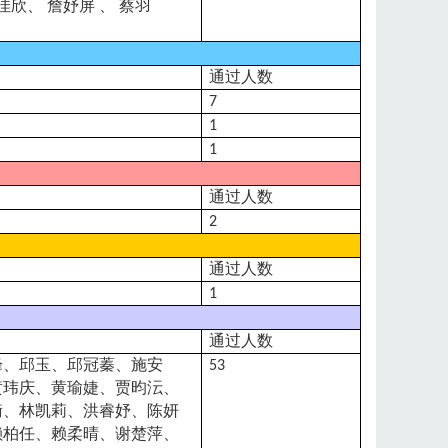
佳欣、
詹妤屏
、
蔡羽
通过人数
7
1
1
通过人数
2
通过人数
1
通过人数
峰、邱玉、邱冠蓁、施安
53
黄玮庆、黄瑜婕、贾昀沄、
衡、林凯莉、洪睿妤、陈妍
赖柏任、赖柔晴、谢楚萍、