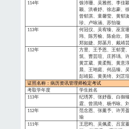
年
馀沛珊、吴雅然、李佳
114
颖、洪睿妤、徐志豪、
曾郁淇、童馨莹、黄郁
珍、卢咏涵、苏怡璇
年
何冠仪、吴宥臻、巫宜
113
玮、陈芳榆、陈俞欣、
郑如婕、郑菡月、戴靖
年
方昱、王予恩、王郁雯
112
筑、曹芸瑄、庄荞瑀、
黄芷葳、黄柔甄、黄意
晨、王翊庭、何品臻、
彭靖茹、黄美绮、刘芷
证照名称：病历资讯管理师检定考试
考取学年度
学生姓名
年
纪琇荠、张妤薇、白御
113
霆、曾泯绮、杨书咏、
年
范念恩、张薰予、许芳
112
瑜
年
王思昀、吴佩柔、吕宜
111