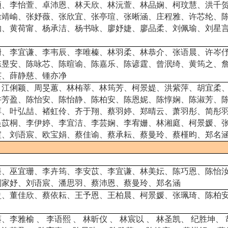
颖、李怡萱、卓沛恩、林天欣、林沅萱、林品娴、柯玟慧、洪千
徐靖崳、张妤薇、张欣宜、张亭瑄、张晰涵、庄程雅、许芯纶、
洳、黄荷甯、杨承洁、杨书咏、廖妤婕、廖品柔、刘佩瑜、刘星
珊、李宜谦、李韦辰、李唯榛、林羽柔、林恭介、张语晨、许岑
陈昱安、陈咏芯、陈暄谕、陈嘉乐、陈谚霆、曾泯绮、黄筠之、
芸、薛静慈、锺亦净
、江俐颖、周旻蕙、林栯莘、林筠芳、柯景媞、洪紫萍、胡宜柔
许芳盈、陈怡安、陈怡静、陈柏安、陈恩妮、陈惇娴、陈淑芳、
淳、叶弘喆、褚虹伶、齐于翔、蔡羽婷、郑晴云、萧羽彤、简彤
吴苡桐、李伊婷、李宜洁、李芸娴、李宥姗、林湘庭、柯景媛、
瑄、刘语宸、欧宝娟、蔡佳谕、蔡承耘、蔡曼玲、蔡槿昀、郑名
臻、巫宜珊、李卉筠、李安苡、李宜谦、林美妘、陈巧恩、陈怡
刘家妤、刘语宸、潘思羽、蔡沛恩、蔡曼玲、郑名涵
盈、董佳欣、蔡依耘、王予恩、王柏晨、柯景媛、张珮琦、陈柏
蓁、李雅榆
、
李语熙
、
林昕仪
、
林宸以
、
林圣凯、
纪胜坤、