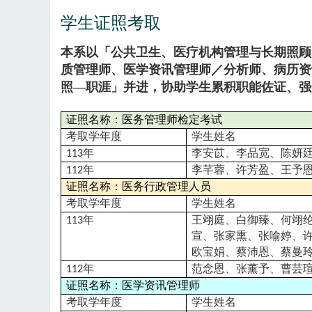
学生证照考取
本系以「公共卫生、医疗机构管理与长期照顾
质管理师、医学资讯管理师／分析师、病历资
照—职涯」并进，协助学生累积职能佐证、强
证照名称：医务管理师检定考试
考取学年度
学生姓名
年
李安苡、李品宽、陈妍
113
年
李芊蓉、许芳盈、王予
112
证照名称：医务行政管理人员
考取学年度
学生姓名
年
王翊庭、白御臻、何翊
113
宣、张家熏、张喻婷、
欧宝娟、蔡沛恩、蔡曼
年
范念恩、张薰予、曹芸
112
证照名称：医学资讯管理师
考取学年度
学生姓名