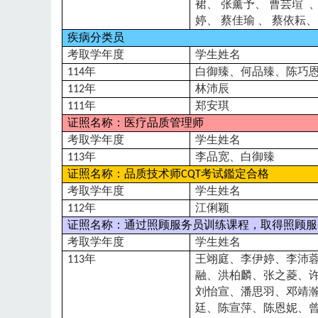
裙、
张薰予、
曹芸瑄
婷、
蔡佳瑜
、
蔡依耘、
疾病分类员
考取学年度
学生姓名
年
白御臻、何品臻、陈巧
114
年
林沛辰
112
年
郑安琪
111
证照名称：医疗品质管理师
考取学年度
学生姓名
年
李品宽、白御臻
113
证照名称：品质技术师
考试鑑定合格
CQT
考取学年度
学生姓名
年
江俐颖
112
证照名称：通过照顾服务员训练课程，取得照顾服
考取学年度
学生姓名
年
王翊庭、李伊婷、李沛
113
融、洪柏麟、张之菱、
刘怡宣、潘思羽、邓靖
廷、陈宣萍、陈恩妮、