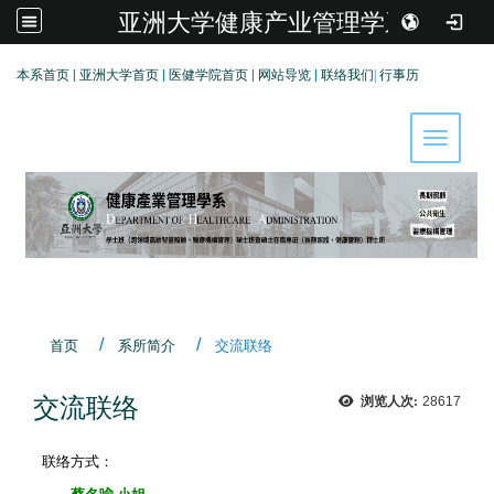
亚洲大学健康产业管理学系
:::
本系首页
|
亚洲大学首页
|
医健学院首页
|
网站导览
|
联络我们
|
行事历
Toggle 
首页
系所简介
交流联络
交流联络
浏览人次:
28617
联络方式
：