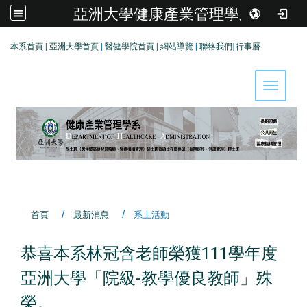
亞洲大學健康產業管理學系
:::
本系首頁
|
亞洲大學首頁
|
醫健學院首頁
|
網站導覽
|
聯絡我們
|
行事曆
Toggle 
首頁
最新消息
系上活動
恭喜本系林冠含老師榮獲111學年度
亞洲大學「院級-教學優良教師」殊
榮。