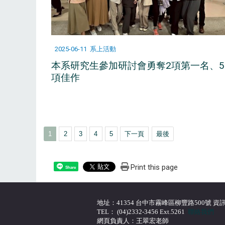
2025-06-11
系上活動
本系研究生參加研討會勇奪2項第一名、5
項佳作
1
2
3
4
5
下一頁
最後
Print this page
Share
地址：41354 台中市霧峰區柳豐路500號 資訊大
TEL： (04)2332-3456 Ext.5261
聯絡我們
網頁負責人：王翠宏老師