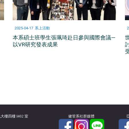
2025-04-17
系上活動
2
本系碩士班學生張珮琦赴日參與國際會議—
以VR研究發表成果
樓四樓 I402 室
健管系社群媒體