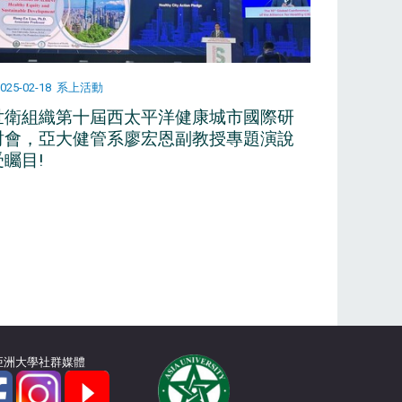
025-02-18
系上活動
世衛組織第十屆西太平洋健康城市國際研
討會，亞大健管系廖宏恩副教授專題演說
受矚目!
亞洲大學社群媒體