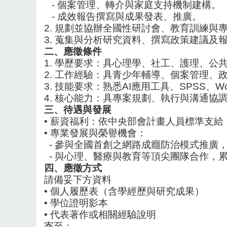
-
個案管理、轉介與家庭支持機制建構。
-
成效報告撰寫與成果發表、推廣。
2.
規劃並協辦全國性研討會、教育訓練與
3.
蒐集與分析研究資料、撰寫政策建議及
二、應徵條件
1.
學歷要求：具心理學、社工、護理、公
2.
工作經驗：具青少年輔導、個案管理、
3.
技能要求：熟悉AI應用工具、SPSS、Wo
4.
核心能力：具專案規劃、執行與溝通協
三、待遇與發展
•
薪資福利：依中央部會計畫人員標準支給
•
專業發展與榮譽機會：
-
參與全國首創之網路成癮防治模式推廣
-
與心理、醫療與教育等頂尖團隊合作，
四、應徵方式
請備妥下方資料
•
個人履歷表（含學經歷與研究成果）
•
學位證明影本
•
代表著作或相關經驗
說
明
寄至：