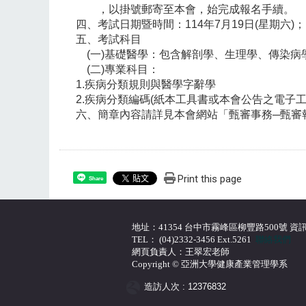
，以掛號郵寄至本會，始完成報名手續。
四、考試日期暨時間：114年7月19日(星期六)；1
五、考試科目
(一)基礎醫學：包含解剖學、生理學、傳染病
(二)專業科目：
1.疾病分類規則與醫學字辭學
2.疾病分類編碼(紙本工具書或本會公告之電子工
六、簡章內容請詳見本會網站「甄審事務─甄審報名區」(htt
Print this page
Share
地址：41354 台中市霧峰區柳豐路500號 資訊大
TEL： (04)2332-3456 Ext.5261
聯絡我們
網頁負責人：王翠宏老師
Copyright © 亞洲大學健康產業管理學系
造訪人次 : 12376832