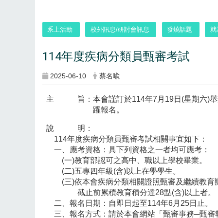
:::
系上活動
校外訊息/研討會訊息
發燒話題
就
114年度疾病分類員甄審考試
2025-06-10
蔡名喩
主 旨：本會謹訂於114年7月19日(星期六)
躍報名。
說 明：
114年度疾病分類員甄審考試相關事宜如下：
一、應考資格：具下列資格之一者均可應考：
(一)教育部認可之高中、職以上學校畢業。
(二)五專四年級(含)以上在學學生。
(三)依本會疾病分類相關證照甄審及繼續教育
截止前累積教育積分達28點(含)以上者。
二、報名日期：自即日起至114年6月25日止。
三、報名方式：請於本會網站「甄審事務─甄審