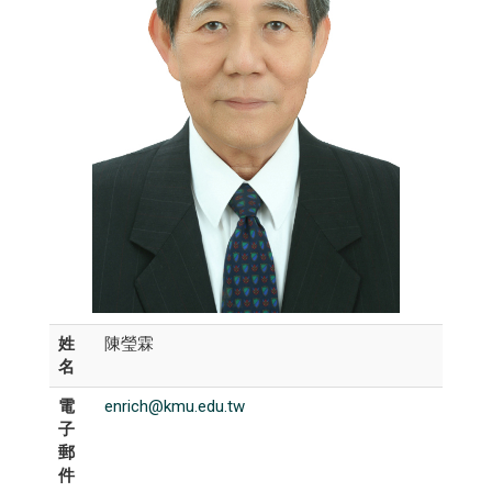
姓
陳瑩霖
名
電
enrich@kmu.edu.tw
子
郵
件