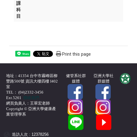
課
科
目
Print this page
Share
地址：41354 台中市霧峰區柳
健管系社群
亞洲大學社
豐路500號 資訊大樓四樓 I402
媒體
群媒體
室
TEL： (04)2332-3456
Ext.5261
聯絡我們
網頁負責人：王翠宏老師
Copyright © 亞洲大學健康產
業管理學系
造訪人次 : 12378256