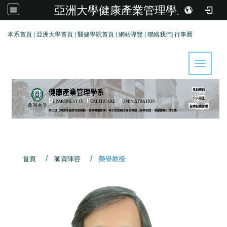
亞洲大學健康產業管理學系
:::
本系首頁
|
亞洲大學首頁
|
醫健學院首頁
|
網站導覽
|
聯絡我們
|
行事曆
Toggle 
首頁
師資陣容
榮譽教授