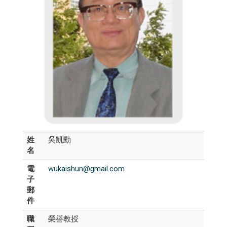
姓
吳凱勳
名
電
wukaishun@gmail.com
子
郵
件
職
榮譽教授