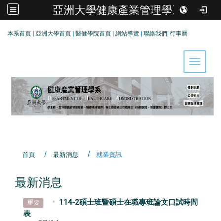
亞洲大學健康產業管理學系
:::
本系首頁
|
亞洲大學首頁
|
醫健學院首頁
|
網站導覽
|
聯絡我們
|
行事曆
Toggle 
首頁
最新消息
就業資訊
最新消息
114-2碩士班暨碩士在職專班論文口試時間
重要
表