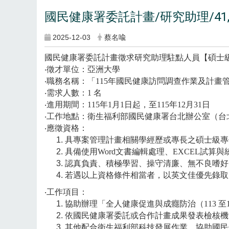
國民健康署委託計畫/研究助理/41,
2025-12-03
蔡名喩
國民健康署委託計畫徵求研究助理駐點人員【碩士
‧徵才單位：亞洲大學
‧
職務名稱：
「
115
年國民健康訪問調查作業及計畫
‧
需求人數：
1
名
‧
進用期間：
115
年
1
月
1
日起，至
115
年
12
月
31
日
‧
工作地點：衛生福利部國民健康署台北辦公室（台
‧
應徵資格：
具專案管理計畫相關學經歷或專長之碩士級專
具備使用
Word
文書編輯處理、
EXCEL
試算與
認真負責、積極學習、操守清廉、無不良嗜好
若遇以上資格條件相當者，以英文佳優先錄取
‧
工作項目：
協助辦理「全人健康促進與成癮防治（
113
至
依國民健康署委託或合作計畫成果發表檢核機
其他配合衛生福利部科技發展作業，協助國民