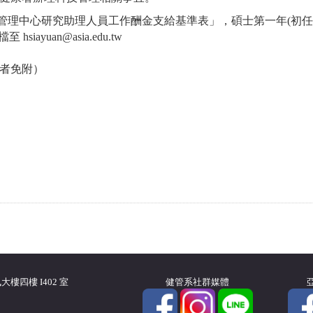
管理中心研究助理人員工作酬金支給基準表」，碩士第一年
(
初任
檔至
hsiayuan@asia.edu.tw
者免附）
樓四樓 I402 室
健管系社群媒體