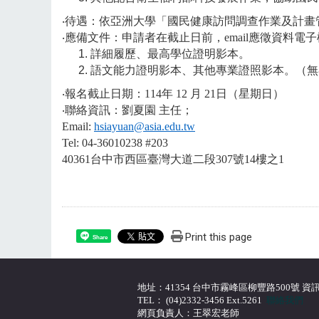
‧
待遇：依亞洲大學「國民健康訪問調查作業及計畫
‧
應備文件：申請者在截止日前，
email
應徵資料電子
詳細履歷、最高學位證明影本。
語文能力證明影本、其他專業證照影本。（無
‧
報名截止日期：
114
年
12
月
21
日（星期日）
‧
聯絡資訊：劉夏園
主任；
Email:
hsiayuan@asia.edu.tw
Tel: 04-36010238 #203
40361
台中市西區臺灣大道二段
307
號
14
樓之
1
Print this page
Share
地址：41354 台中市霧峰區柳豐路500號 資訊大
TEL： (04)2332-3456 Ext.5261
聯絡我們
網頁負責人：王翠宏老師