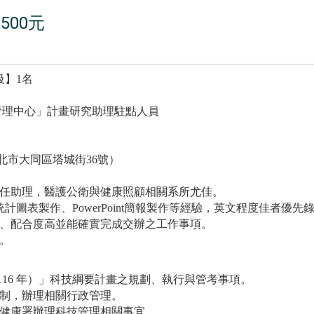
500元
級】
1
名
管理中心」計畫研究助理駐點人員
北市大同區塔城街
36
號）
任助理，醫護公衛與健康照顧相關系所尤佳。
統計圖表製作、
PowerPoint
簡報製作等經驗，英文程度佳者優先
、配合度高並能確實完成交辦之工作事項。
。
116
年）」科技綱要計畫之規劃、執行與管考事項。
制，辦理相關行政管理。
健康署辦理科技管理相關事宜。