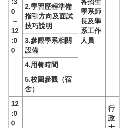
:3
各招生
2.學習歷程準備
0
學系師
指引方向及面試
～
長及學
技巧說明
12
系工作
:0
3.參觀學系相關
人員
0
設備
4.用餐時間
5.校園參觀（宿
舍）
12
行
:0
政
0
大