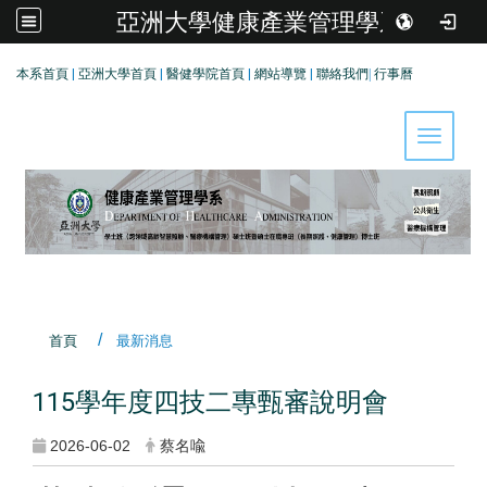
亞洲大學健康產業管理學系
:::
本系首頁
|
亞洲大學首頁
|
醫健學院首頁
|
網站導覽
|
聯絡我們
|
行事曆
Toggle 
首頁
最新消息
115學年度四技二專甄審說明會​​​​
2026-06-02
蔡名喩