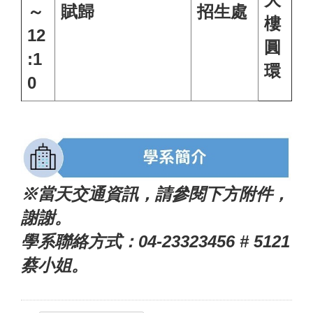
～
賦歸
招生處
樓
12
圓
:1
環
0
※當天交通資訊，請參閱下方附件，
謝謝。
學系聯絡方式：04-23323456 # 5121
蔡小姐。