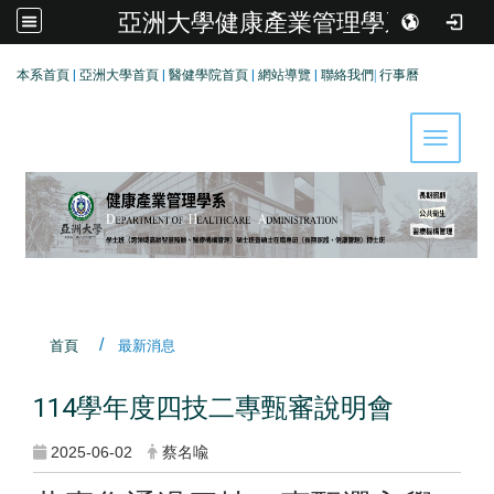
亞洲大學健康產業管理學系
:::
本系首頁
|
亞洲大學首頁
|
醫健學院首頁
|
網站導覽
|
聯絡我們
|
行事曆
Toggle 
首頁
最新消息
114學年度四技二專甄審說明會
2025-06-02
蔡名喩