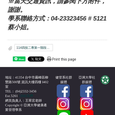
※當天交通資訊，請參閱下方附件，
謝謝。
學系聯絡方式：04-23323456 # 5121
蔡小姐。
114四技二專第一階段錄取通知單_公告版_.pdf
Print this page
Share
地址：41354 台中市霧峰區柳
健管系社群
亞洲大學社
豐路500號 資訊大樓四樓 I402
媒體
群媒體
室
TEL： (04)2332-3456
Ext.5261
聯絡我們
網頁負責人：王翠宏老師
Copyright © 亞洲大學健康產
業管理學系