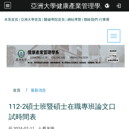
亞洲大學健康產業管理學系
:::
本系首頁
|
亞洲大學首頁
|
醫健學院首頁
|
網站導覽
|
聯絡我們
|
行事曆
Toggle 
首頁
最新消息
112-2碩士班暨碩士在職專班論文口
試時間表
2024-07-11
蔡名喩