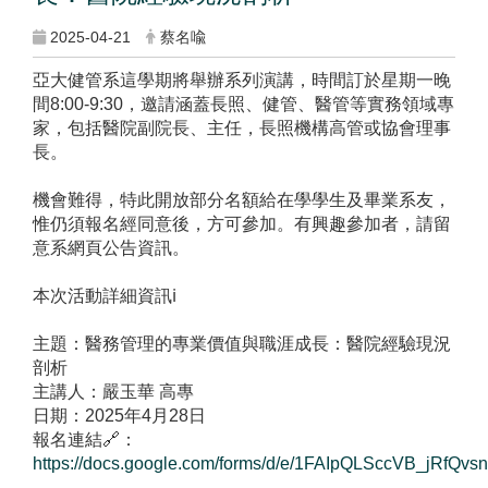
2025-04-21
蔡名喩
亞大健管系這學期將舉辦系列演講，時間訂於星期一晚
間8:00-9:30，邀請涵蓋長照、健管、醫管等實務領域專
家，包括醫院副院長、主任，長照機構高管或協會理事
長。
機會難得，特此開放部分名額給在學學生及畢業系友，
惟仍須報名經同意後，方可參加。有興趣參加者，請留
意系網頁公告資訊。
本次活動詳細資訊ℹ️
主題：醫務管理的專業價值與職涯成長：醫院經驗現況
剖析
主講人：嚴玉華 高專
日期：2025年4月28日
報名連結🔗：
https://docs.google.com/forms/d/e/1FAIpQLSccVB_jRfQv