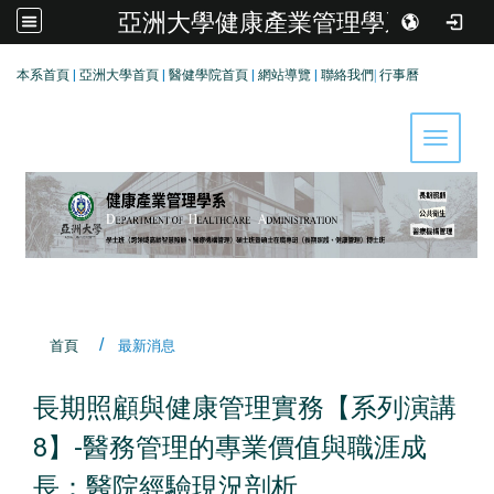
亞洲大學健康產業管理學系
:::
本系首頁
|
亞洲大學首頁
|
醫健學院首頁
|
網站導覽
|
聯絡我們
|
行事曆
Toggle 
首頁
最新消息
長期照顧與健康管理實務【系列演講
8】-醫務管理的專業價值與職涯成
長：醫院經驗現況剖析