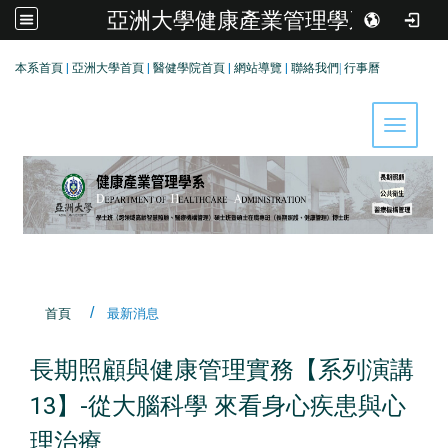
亞洲大學健康產業管理學系
:::
本系首頁
|
亞洲大學首頁
|
醫健學院首頁
|
網站導覽
|
聯絡我們
|
行事曆
Toggle 
首頁
最新消息
長期照顧與健康管理實務【系列演講
13】-從大腦科學 來看身心疾患與心
理治療