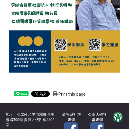
Print this page
Share
地址：41354 台中市霧峰區柳
健管系社群
亞洲大學社
豐路500號 資訊大樓四樓 I402
媒體
群媒體
室