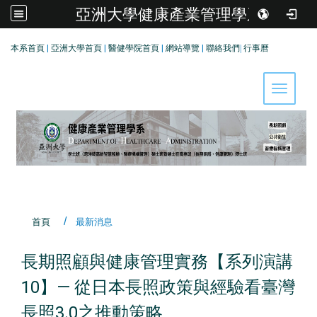
亞洲大學健康產業管理學系
:::
本系首頁
|
亞洲大學首頁
|
醫健學院首頁
|
網站導覽
|
聯絡我們
|
行事曆
Toggle 
首頁
最新消息
長期照顧與健康管理實務【系列演講
10】— 從日本長照政策與經驗看臺灣
長照3.0之推動策略