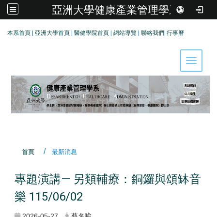
亞洲大學健康產業管理學系
:::
本系首頁
|
亞洲大學首頁
|
醫健學院首頁
|
網站導覽
|
聯絡我們
|
行事曆
Toggle 
首頁
最新消息
專題演講— 另類輔療：銅鑼與頌缽音
樂 115/06/02
2026-05-27
蔡名喩