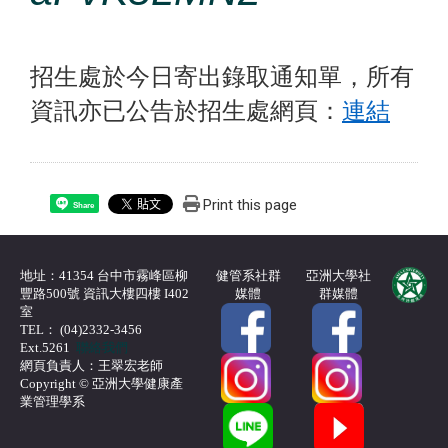
招生處於今日寄出錄取通知單，所有
資訊亦已公告於招生處網頁：
連結
Print this page
Share
地址：41354 台中市霧峰區柳
健管系社群
亞洲大學社
豐路500號 資訊大樓四樓 I402
媒體
群媒體
室
TEL： (04)2332-3456
Ext.5261
聯絡我們
網頁負責人：王翠宏老師
Copyright © 亞洲大學健康產
業管理學系