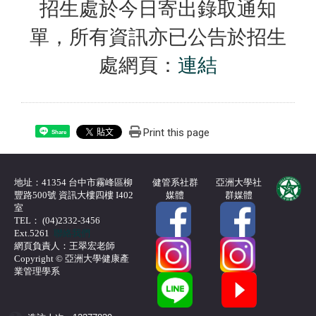
招生處於今日寄出錄取通知
單，所有資訊亦已公告於招生
處網頁：
連結
Print this page
Share
地址：41354 台中市霧峰區柳
健管系社群
亞洲大學社
豐路500號 資訊大樓四樓 I402
媒體
群媒體
室
TEL： (04)2332-3456
Ext.5261
聯絡我們
網頁負責人：王翠宏老師
Copyright © 亞洲大學健康產
業管理學系