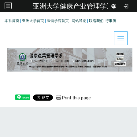
亚洲大学健康产业管理学系
:::
本系首页
|
亚洲大学首页
|
医健学院首页
|
网站导览
|
联络我们
|
行事历
Toggle 
Print this page
Share