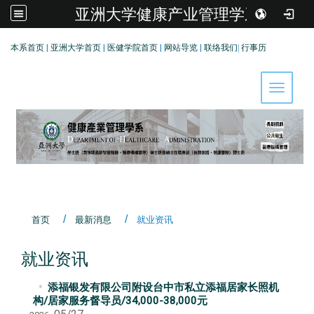
亚洲大学健康产业管理学系
:::
本系首页
|
亚洲大学首页
|
医健学院首页
|
网站导览
|
联络我们
|
行事历
Toggle 
首页
最新消息
就业资讯
就业资讯
添福银发有限公司附设台中市私立添福居家长照机
构/居家服务督导员/34,000-38,000元