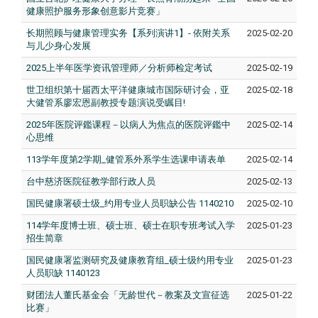
健康照护服务形象创意影片竞赛」
长期照顾与健康管理实务【系列演讲1】- 依附关系
2025-02-20
与儿少身心发展
2025上半年医学资讯管理师／分析师检定考试
2025-02-19
世卫组织第十届西太平洋健康城市国际研讨会，亚
2025-02-18
大健管系廖宏恩副教授专题演说受瞩目!
2025年医院评鑑课程－以病人为焦点的医院评鑑中
2025-02-14
心思维
113学年度第2学期_健管系外系学生选课申请表单
2025-02-14
台中慈济医院征教学部行政人员
2025-02-13
国民健康署硕士级_约用专业人员职缺公告 1140210
2025-02-10
114学年度博士班、硕士班、硕士在职专班考试入学
2025-01-23
招生简章
国民健康署监测研究及健康教育组_硕士级约用专业
2025-01-23
人员职缺 1140123
财团法人董氏基金会「无龄世代－教案及文宣征选
2025-01-22
比赛」