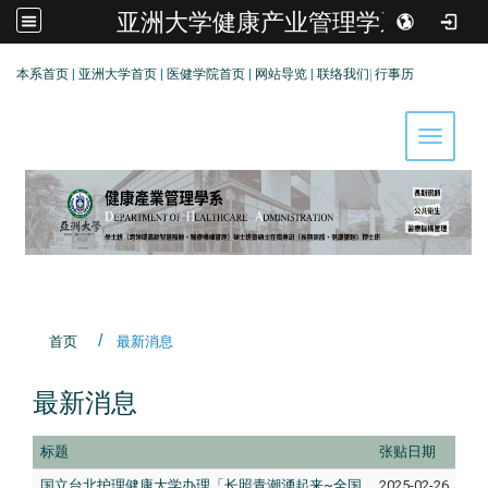
亚洲大学健康产业管理学系
:::
本系首页
|
亚洲大学首页
|
医健学院首页
|
网站导览
|
联络我们
|
行事历
Toggle 
首页
最新消息
最新消息
标题
张贴日期
国立台北护理健康大学办理「长照青潮湧起来~全国
2025-02-26