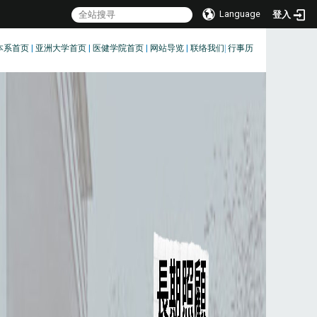
Language
登入
本系首页
|
亚洲大学首页
|
医健学院首页
|
网站导览
|
联络我们
|
行事历
:::