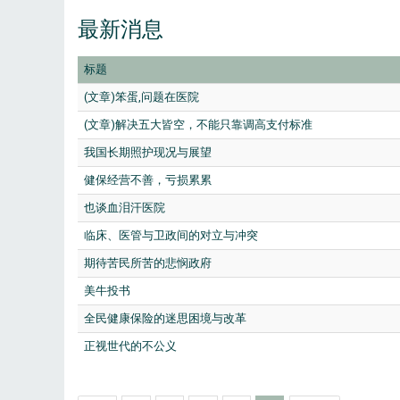
最新消息
标题
(文章)笨蛋,问题在医院
(文章)解决五大皆空，不能只靠调高支付标准
我国长期照护现况与展望
健保经营不善，亏损累累
也谈血泪汗医院
临床、医管与卫政间的对立与冲突
期待苦民所苦的悲悯政府
美牛投书
全民健康保险的迷思困境与改革
正视世代的不公义