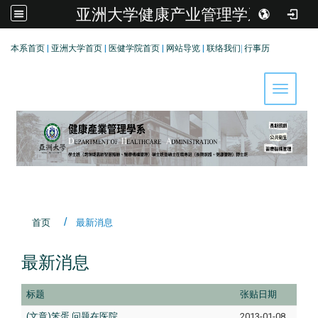
亚洲大学健康产业管理学系
:::
本系首页
|
亚洲大学首页
|
医健学院首页
|
网站导览
|
联络我们
|
行事历
Toggle 
首页
最新消息
最新消息
标题
张贴日期
(文章)笨蛋,问题在医院
2013-01-08