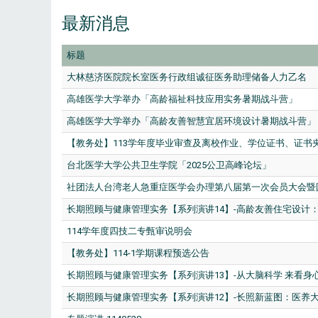
最新消息
标题
大林慈济医院院长室医务行政组诚征医务助理储备人力乙名
高雄医学大学举办「高龄福祉科技应用实务暑期战斗营」
高雄医学大学举办「高龄友善智慧宜居环境设计暑期战斗营」
【教务处】113学年度毕业审查及离校作业、学位证书、证书
台北医学大学公共卫生学院「2025公卫高峰论坛」
社团法人台湾老人急重症医学会办理第八届第一次会员大会暨国
长期照顾与健康管理实务【系列演讲14】-高龄友善住宅设计
114学年度四技二专甄审说明会
【教务处】114-1学期课程预选公告
长期照顾与健康管理实务【系列演讲13】-从大脑科学 来看身
长期照顾与健康管理实务【系列演讲12】-长照新蓝图：医养