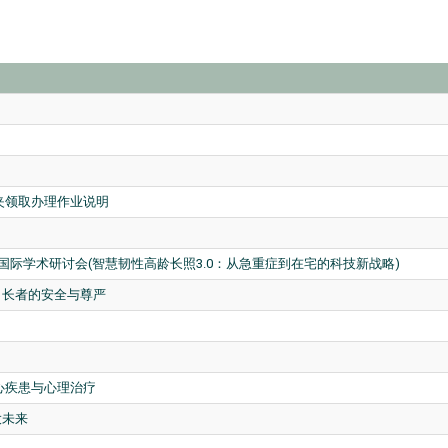
夹领取办理作业说明
际学术研讨会(智慧韧性高龄长照3.0：从急重症到在宅的科技新战略)
：长者的安全与尊严
心疾患与心理治疗
大未来