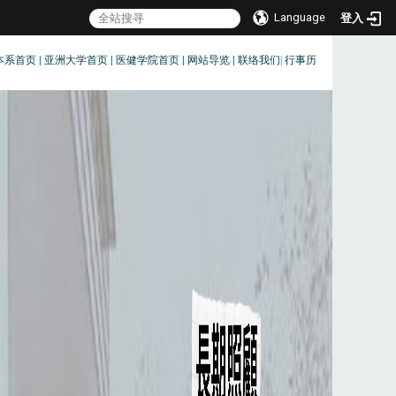
Language
登入
本系首页
|
亚洲大学首页
|
医健学院首页
|
网站导览
|
联络我们
|
行事历
:::