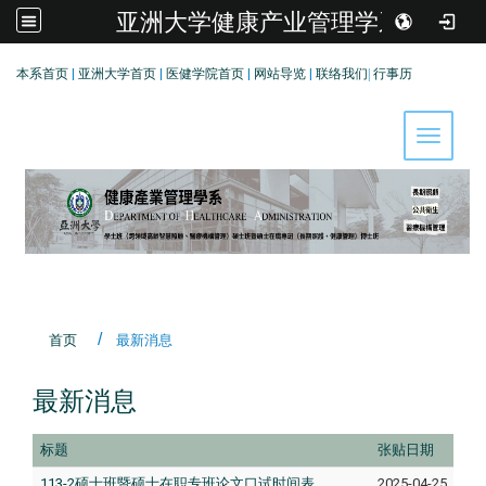
亚洲大学健康产业管理学系
:::
本系首页
|
亚洲大学首页
|
医健学院首页
|
网站导览
|
联络我们
|
行事历
Toggle 
首页
最新消息
最新消息
标题
张贴日期
113-2硕士班暨硕士在职专班论文口试时间表
2025-04-25