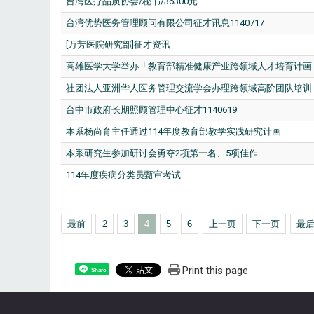
台湾医疗品质协会/秘书/36300元
台湾优势医务管理顾问有限公司征才讯息1140717
[万芳医院研究部]征才资讯
高雄医学大学举办「教育部精准健康产业跨领域人才培育计画
社团法人亚洲华人医务管理交流学会办理跨领域高阶团队培训「
台中市政府长期照顾管理中心征才1140619
本系杨尚育主任通过114年度教育部教学实践研究计画
本系研究生参加研讨会勇夺2项第一名、5项佳作
114年度疾病分类员甄审考试
最前
2
3
4
5
6
上一页
下一页
最
Print this page
Share