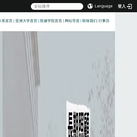
Language
登入
本系首页
|
亚洲大学首页
|
医健学院首页
|
网站导览
|
联络我们
|
行事历
:::