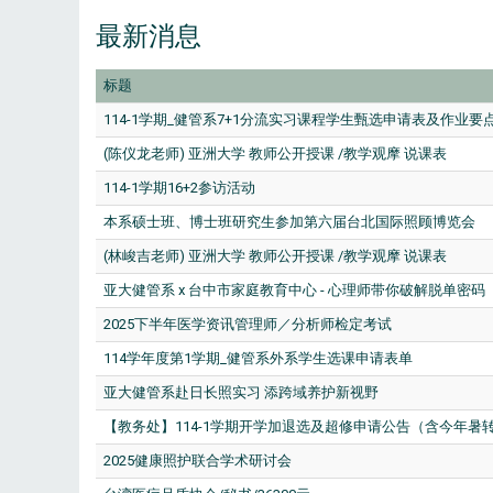
最新消息
标题
114-1学期_健管系7+1分流实习课程学生甄选申请表及作业要
(陈仪龙老师) 亚洲大学 教师公开授课 /教学观摩 说课表
114-1学期16+2参访活动
本系硕士班、博士班研究生参加第六届台北国际照顾博览会
(林峻吉老师) 亚洲大学 教师公开授课 /教学观摩 说课表
亚大健管系 x 台中市家庭教育中心 - 心理师带你破解脱单密码
2025下半年医学资讯管理师／分析师检定考试
114学年度第1学期_健管系外系学生选课申请表单
亚大健管系赴日长照实习 添跨域养护新视野
【教务处】114-1学期开学加退选及超修申请公告（含今年暑
2025健康照护联合学术研讨会