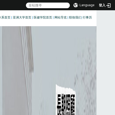
Language
登入
本系首页
|
亚洲大学首页
|
医健学院首页
|
网站导览
|
联络我们
|
行事历
:::