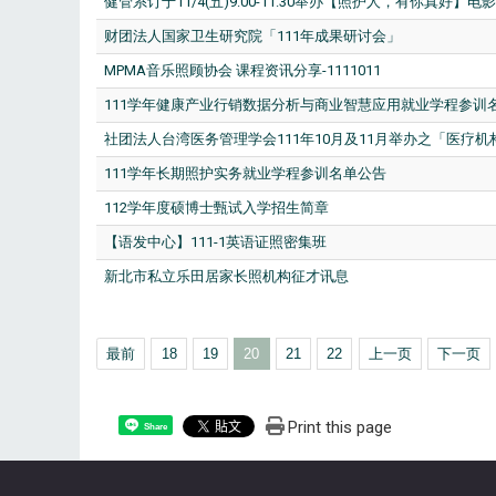
健管系订于11/4(五)9:00-11:30举办【照护人，有你真好】电
财团法人国家卫生研究院「111年成果研讨会」
MPMA音乐照顾协会 课程资讯分享-1111011
111学年健康产业行销数据分析与商业智慧应用就业学程参训
社团法人台湾医务管理学会111年10月及11月举办之「医
111学年长期照护实务就业学程参训名单公告
112学年度硕博士甄试入学招生简章
【语发中心】111-1英语证照密集班
新北市私立乐田居家长照机构征才讯息
最前
18
19
20
21
22
上一页
下一页
Print this page
Share