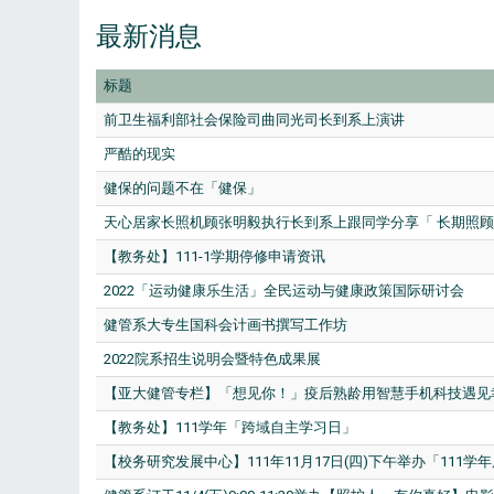
最新消息
标题
前卫生福利部社会保险司曲同光司长到系上演讲
严酷的现实
健保的问题不在「健保」
天心居家长照机顾张明毅执行长到系上跟同学分享「 长期照
【教务处】111-1学期停修申请资讯
2022「运动健康乐生活」全民运动与健康政策国际研讨会
健管系大专生国科会计画书撰写工作坊
2022院系招生说明会暨特色成果展
【亚大健管专栏】「想见你！」疫后熟龄用智慧手机科技遇见
【教务处】111学年「跨域自主学习日」
【校务研究发展中心】111年11月17日(四)下午举办「111学