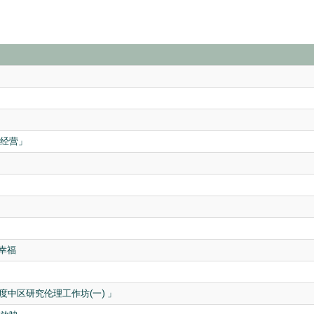
顾经营」
幸福
年度中区研究伦理工作坊(一) 」