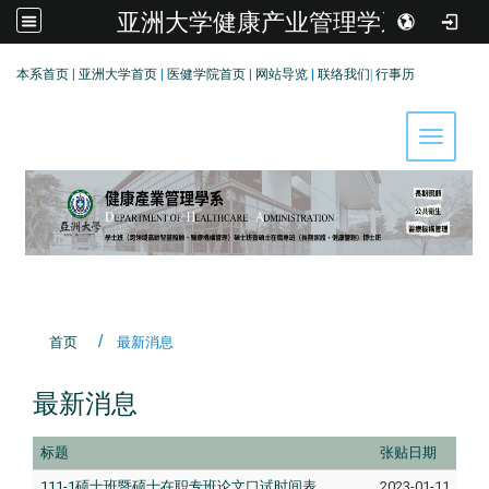
亚洲大学健康产业管理学系
:::
本系首页
|
亚洲大学首页
|
医健学院首页
|
网站导览
|
联络我们
|
行事历
Toggle 
首页
最新消息
最新消息
标题
张贴日期
111-1硕士班暨硕士在职专班论文口试时间表
2023-01-11