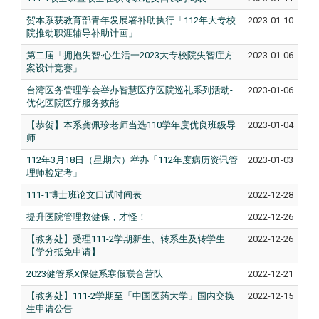
贺本系获教育部青年发展署补助执行「112年大专校
2023-01-10
院推动职涯辅导补助计画」
第二届「拥抱失智·心生活一2023大专校院失智症方
2023-01-06
案设计竞赛」
台湾医务管理学会举办智慧医疗医院巡礼系列活动-
2023-01-06
优化医院医疗服务效能
【恭贺】本系龚佩珍老师当选110学年度优良班级导
2023-01-04
师
112年3月18日（星期六）举办「112年度病历资讯管
2023-01-03
理师检定考」
111-1博士班论文口试时间表
2022-12-28
提升医院管理救健保，才怪！
2022-12-26
【教务处】受理111-2学期新生、转系生及转学生
2022-12-26
【学分抵免申请】
2023健管系X保健系寒假联合营队
2022-12-21
【教务处】111-2学期至「中国医药大学」国内交换
2022-12-15
生申请公告