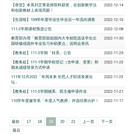
【恭贺】本系刘芷菁老师双料获奖，在创新教学法
2022-12-14
和创新教材上表现亮眼！
【生涯组】109学年度毕业生毕业后一年流向调查
2022-12-13
111-2学期课程预选公告
2022-12-08
教育部办理「教育部鼓励国内大专校院选送学生出
2022-11-30
国研修或国外专业实习补助要点」说明会资讯
【教务处】111-2学期「转系」公告
2022-11-29
【教务处】111-1学期学程登记（含申请、变更）和
2022-11-23
期末成绩登录方式申请
111年12月20日「布局未来 长照人才职涯发展论
2022-11-23
坛」
【教务处】111-2学期辅系、双主修申请作业
2022-11-21
110学年度健管系「年度人气教师」评选结果出炉！
2022-11-17
最前
17
18
19
20
21
上一页
下一页
最后