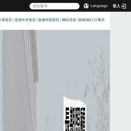
Language
登入
本系首页
|
亚洲大学首页
|
医健学院首页
|
网站导览
|
联络我们
|
行事历
:::