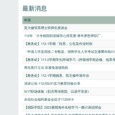
最新消息
标题
亚大健管系博士班师生座谈会
112年「大专校院职涯辅导心得竞赛-青年梦想养职厂」
【教务处】112-1学期「转系」公告及作业时程
「申请入学及四技二专甄选」弱势学生入学考试交通费补助计
【教务处】111-2学期学生跨域学习（跨领域学程必修、他
再生医疗立法 应避免道德危机
【教务处】112-1学期辅系、双主修申请作业
演讲公告-112/05/31实习教育经验分享
5/17职场体验（彰滨秀传医院、以诺平安居）
永信社会福利基金会征才1120414
【国际学院】2023暑期海外名校学习一般计画说明会