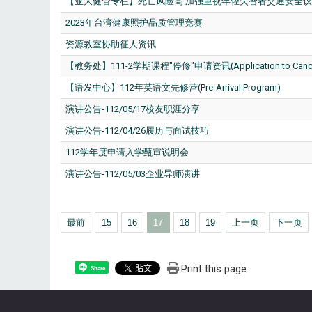
【亚大健管专栏】死亡风险高 加强重视年轻失智者交通安全议
2023年台湾健康照护品质管理竞赛
资源教室协助征人资讯
【教务处】111-2学期课程"停修"申请资讯(Application to Cancel
【语发中心】112年英语文先修营(Pre-Arrival Program)
演讲公告-112/05/17校友职涯分享
演讲公告-112/04/26履历与面试技巧
112学年度申请入学甄审说明会
演讲公告-112/05/03企业导师演讲
最前
15
16
17
18
19
上一页
下一页
Print this page
Share