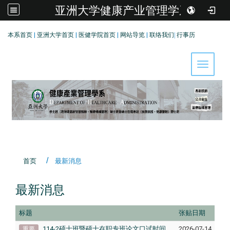
亚洲大学健康产业管理学系
:::
本系首页
|
亚洲大学首页
|
医健学院首页
|
网站导览
|
联络我们
|
行事历
Toggle 
首页
最新消息
最新消息
标题
张贴日期
114-2硕士班暨硕士在职专班论文口试时间
2026-07-14
重要