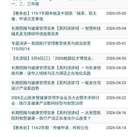
一、二、三年级
【教务处】115-1学期本校及中国医「辅系、双主
2026-05-05
修」申请注意事项
长期照顾与健康管理实务【系列演讲9】— 智慧科技
2026-05-04
辅具及无障碍环境改善实务
专题演讲— 美国医疗管理教育体系与就业前景
2026-05-01
115/05/14
【生涯组】5月6日(三) 「2026校园征才博览会」
2026-04-30
长期照顾与健康管理实务【系列演讲8】— 与长者情
2026-04-28
绪共舞：谈华人情绪与压力调适之在地化实践
长期照顾与健康管理实务【系列演讲7】— 银发住宅
2026-04-23
设计产业新趋势
2026玉山医务暨健康管理学会会员大会暨学术研讨
2026-04-22
会：医疗及健康产业数码转型与智慧治理
长期照顾与健康管理实务【系列演讲6】— 从智慧医
2026-04-16
院到智慧健康 -- 医疗产业正在发生什么改变？
【教务处】114-2学期「停修申请」时程公告
2026-04-14