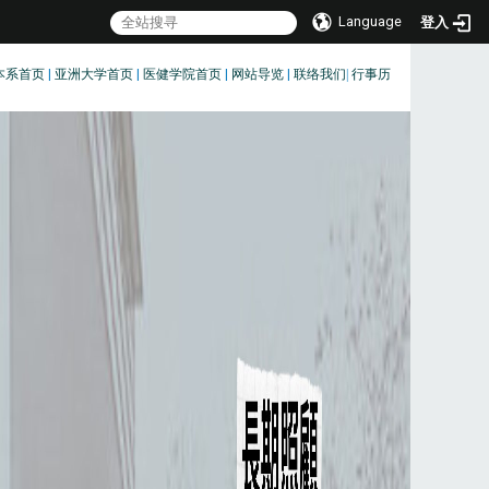
Language
登入
本系首页
|
亚洲大学首页
|
医健学院首页
|
网站导览
|
联络我们
|
行事历
:::